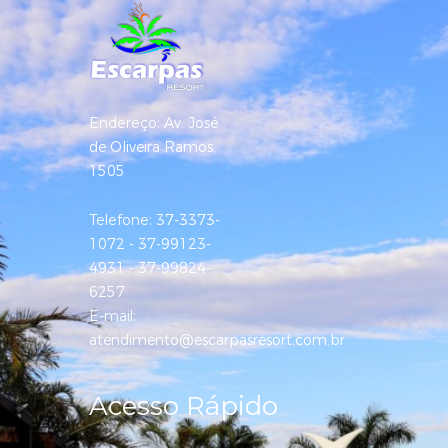
Endereço:
Av. José
de Oliveira Ramos,
1505
Telefone:
37-3373-
1072 - 37-99123-
4931 - 37-99824-
6257
E-mail:
atendimento@escarpasresort.com.br
Acesso Rápido